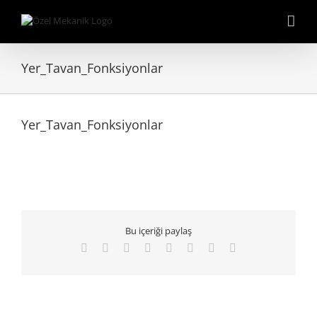
Skip
to
content
Yer_Tavan_Fonksiyonlar
Yer_Tavan_Fonksiyonlar
Bu içeriği paylaş
Facebook
Twitter
Reddit
LinkedIn
Tumblr
Pinterest
Vk
E-
posta