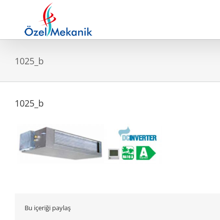
Skip
to
content
1025_b
1025_b
Bu içeriği paylaş