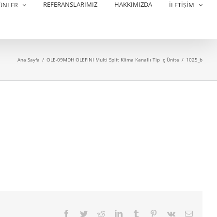
REFERANSLARIMIZ
HAKKIMIZDA
ÜNLER
İLETİŞİM
Ana Sayfa
/
OLE-09MDH OLEFINI Multi Split Klima Kanallı Tip İç Ünite
/
1025_b
Facebook
Twitter
Reddit
LinkedIn
Tumblr
Pinterest
Vk
E-