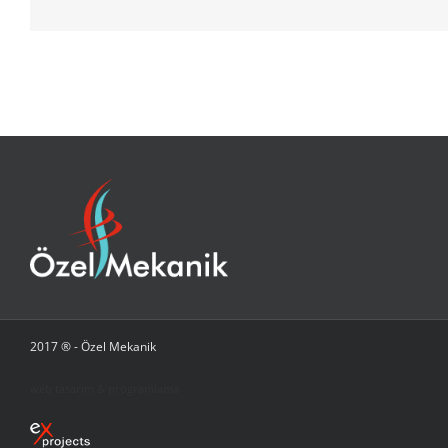
2017 ® - Özel Mekanik
web tasarım & programlama