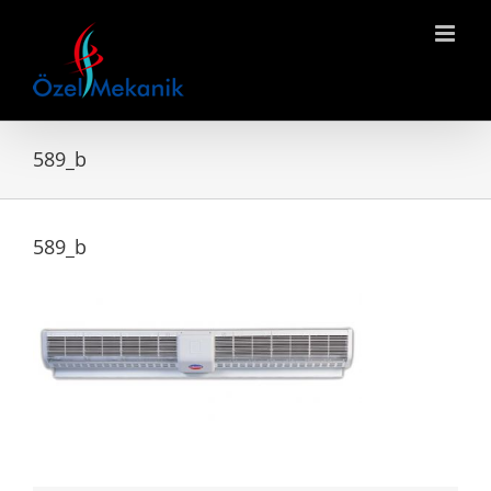
Skip
to
content
589_b
589_b