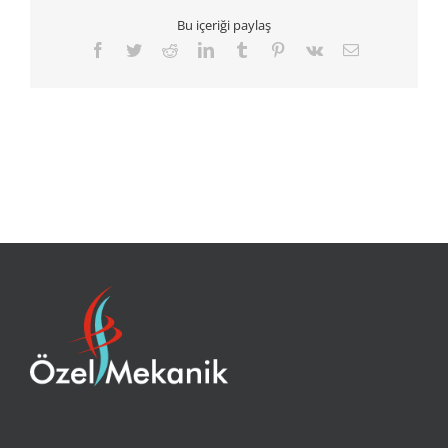
Bu içeriği paylaş
Facebook
Twitter
Reddit
LinkedIn
Tumblr
Pinterest
Vk
E-
posta