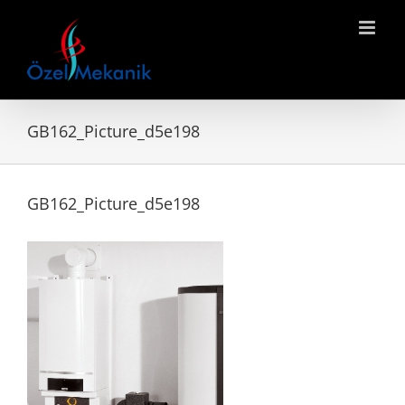
Skip
to
content
GB162_Picture_d5e198
GB162_Picture_d5e198