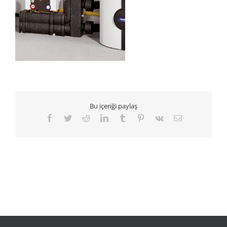
Bu içeriği paylaş
Facebook
Twitter
Reddit
LinkedIn
Tumblr
Pinterest
Vk
E-
posta