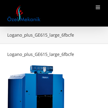
Skip
to
content
Logano_plus_GE615_large_6fbcfe
Logano_plus_GE615_large_6fbcfe