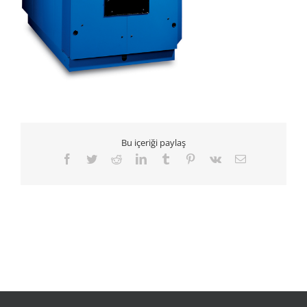
Bu içeriği paylaş
Facebook
Twitter
Reddit
LinkedIn
Tumblr
Pinterest
Vk
E-
posta