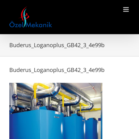
Skip
to
content
Buderus_Loganoplus_GB42_3_4e99b
Buderus_Loganoplus_GB42_3_4e99b