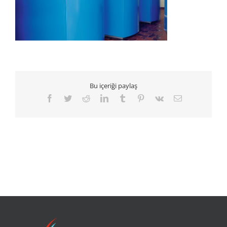
Bu içeriği paylaş
Facebook
Twitter
Reddit
LinkedIn
Tumblr
Pinterest
Vk
E-
posta