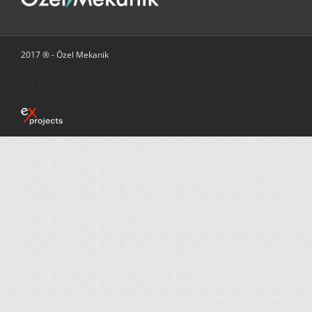
2017 ® - Özel Mekanik
web tasarım & programlama