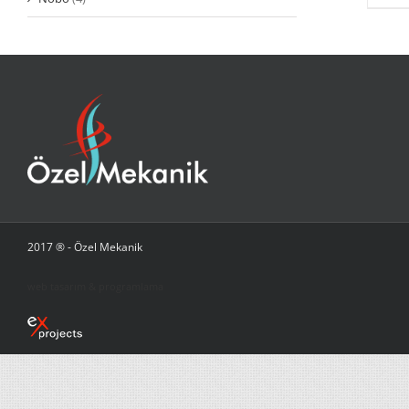
2017 ® - Özel Mekanik
web tasarım & programlama