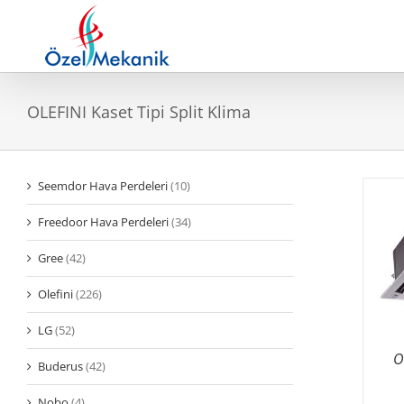
Skip
to
content
OLEFINI Kaset Tipi Split Klima
Seemdor Hava Perdeleri
(10)
Freedoor Hava Perdeleri
(34)
Gree
(42)
Olefini
(226)
LG
(52)
O
Buderus
(42)
Nobo
(4)