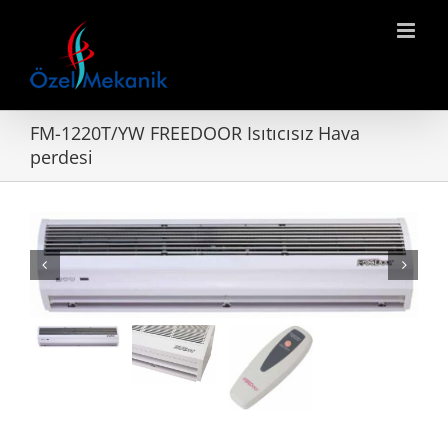
Skip
to
content
FM-1220T/YW FREEDOOR Isıtıcısız Hava
perdesi

