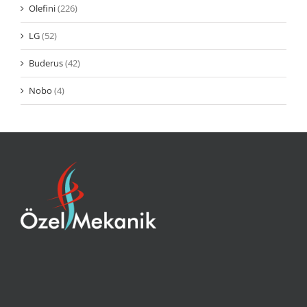
Olefini
(226)
LG
(52)
Buderus
(42)
Nobo
(4)