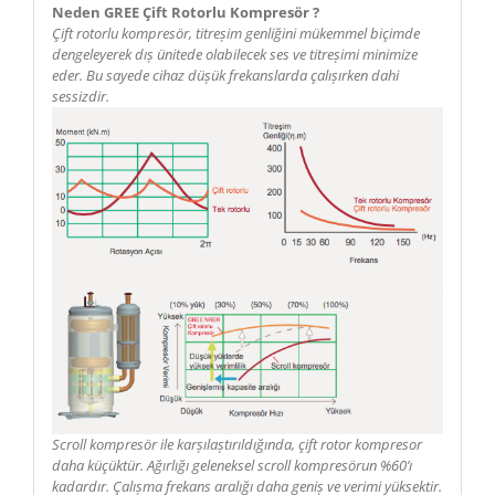
Neden GREE Çift Rotorlu Kompresör ?
Çift rotorlu kompresör, titreșim genliğini mükemmel biçimde
dengeleyerek dıș ünitede olabilecek ses ve titreșimi minimize
eder. Bu sayede cihaz düșük frekanslarda çalıșırken dahi
sessizdir.
Scroll kompresör ile karșılaștırıldığında, çift rotor kompresor
daha küçüktür. Ağırlığı geleneksel scroll kompresörun %60’ı
kadardır. Çalıșma frekans aralığı daha geniș ve verimi yüksektir.