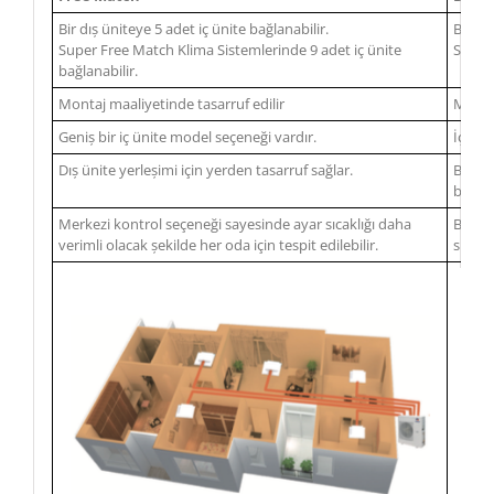
Bir dıș üniteye 5 adet iç ünite bağlanabilir.
Bir dı
Super Free Match Klima Sistemlerinde 9 adet iç ünite
Super 
bağlanabilir.
Montaj maaliyetinde tasarruf edilir
Montaj
Geniș bir iç ünite model seçeneği vardır.
İç üni
Dıș ünite yerleșimi için yerden tasarruf sağlar.
Bir ço
binani
Merkezi kontrol seçeneği sayesinde ayar sıcaklığı daha
Bireys
verimli olacak șekilde her oda için tespit edilebilir.
sıcakl