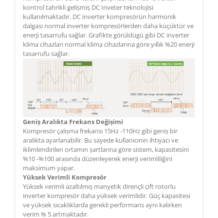
kontrol tahrikli gelișmiș DC Inveter teknolojisi
kullanılmaktadır. DC inverter kompresörün harmonik
dalgası normal inverter kompresörlerden daha küçüktür ve
enerji tasarrufu sağlar. Grafikte görüldügü gibi DC inverter
klima cihazları normal klima cihazlarına göre yıllık %20 enerji
tasarrufu sağlar.
Geniș Aralıkta Frekans Değișimi
Kompresör çalıșma frekansı 15Hz -110Hz gibi geniș bir
aralıkta ayarlanabilir. Bu sayede kullanıcının ihtiyacı ve
iklimlendirilen ortamın șartlarına göre sistem, kapasitesini
%10 -%100 arasında düzenleyerek enerji verimliliğini
maksimum yapar.
Yüksek Verimli Kompresör
Yüksek verimli azaltılmıș manyetik dirençli çift rotorlu
inverter kompresör daha yüksek verimlidir. Güç kapasitesi
ve yüksek sıcaklıklarda gerekli performans aynı kalırken
verim % 5 artmaktadır.