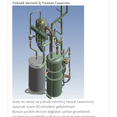
Yüksek Verimli İç Tesisat Tasarımı
Gree, en sessiz ve yüksek verimli iç tesisat tasarımına
ulașmak üzere 3D simülatör geliștirmiștir.
Bunun yardımı ile tüm değișken șartlar gözetilerek
tasarlanan ürünlerde, soğutucu akıșkan sesi minimize