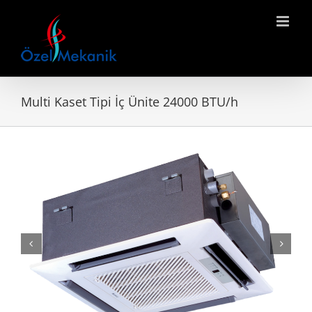
Skip
to
content
Multi Kaset Tipi İç Ünite 24000 BTU/h

