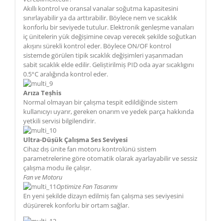
Akıllı kontrol ve oransal vanalar soğutma kapasitesini
sınırlayabilir ya da arttırabilir. Böylece nem ve sıcaklık
konforlu bir seviyede tutulur. Elektronik genleșme vanaları
iç ünitelerin yük değișimine cevap verecek șekilde soğutkan
akıșını sürekli kontrol eder. Böylece ON/OF kontrol
sistemde görülen tipik sıcaklık değișimleri yașanmadan
sabit sıcaklık elde edilir. Geliștirilmiș PID oda ayar sıcaklıgını
0.5°C aralığında kontrol eder.
Arıza Teșhis
Normal olmayan bir çalıșma tespit edildiğinde sistem
kullanıcıyı uyarır, gereken onarım ve yedek parça hakkında
yetkili servisi bilgilendirir.
Ultra-Düșük Çalıșma Ses Seviyesi
Cihaz dıș ünite fan motoru kontrolünü sistem
parametrelerine göre otomatik olarak ayarlayabilir ve sessiz
çalıșma modu ile çalıșır.
Fan ve Motoru
Optimize Fan Tasarımı
En yeni șekilde dizayn edilmiș fan çalıșma ses seviyesini
düșürerek konforlu bir ortam sağlar.