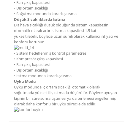
• Fan çıkıș kapasitesi
• Dıș ortam sıcaklığı
• Soğutma modunda kararlı çalıșma
Düșük Sıcaklıklarda Isıtma
Dıș hava sıcaklığı düșük olduğunda sistem kapasitesini
otomatik olarak artırır. Isıtma kapasitesi 1.5 kat
yükseltilebilir, böylece uzun süreli olarak kullanıcı ihtiyacı ve
konforu korunur.
• Sistem hedeflenmiș kontrol parametresi
• Kompresör çıkıș kapasitesi
• Fan çıkıș kapasitesi
• Dıș ortam sıcaklığı
• Isıtma modunda kararlı çalıșma
Uyku Modu
Uyku modunda iç ortam sıcaklığı otomatik olarak
soğutmada yükseltilir, ısıtmada düșürülür. Böylece uyuyan
kișinin bir süre sonra üșümesi ya da terlemesi engellenmiș
olarak daha konforlu bir uyku süreci elde edilir.