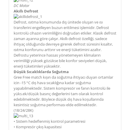
DC Motor
Akıllı Defrost
Defrost, ısıtma konumunda dış ünitede oluşan ve ısı
transferini engelleyen buzun eritilmesi işlemidir. Defrost
kontrolü cihazın verimliliğini doğrudan etkiler. Klasik defrost
zaman ayarına göre çalışır. Akıllı defrost özelliği, sadece
ihtiyaç olduğunda devreye girerek defrost süresini kısaltır,
ısıtma konforunu arttırır ve enerji tüketimini azaltır.
Defrostu yeterince hassas yönetemeyen klimaların
verimliliği yüksek gözükse bile konfor seviyeleri düşük,
enerji tüketimleri yüksektir.
Düșük Sıcaklıklarda Soğutma
Gree Free match kıșın da soğutma ihtiyacı duyan ortamlar
icin -15 °C dıș hava sıcaklığına kadar soğutma
yapabilmektedir. Sistem kompresör ve fanın kontrolü ile
yüks.ek/düșük basınç değerlerini tam olarak kontrol
edebilmektedir. Böylece düșük dıș hava koșullarında
kesintisiz soğutma performası elde edilmektedir.
(18/24/28K)
• Sistem hedeflenmiș kontrol parametresi
• Kompresör çıkıș kapasitesi