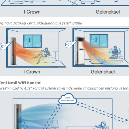
Dış hava sıcaklığı -30°C olduğunda bile yeterli ısıtma
Yeni Nesil WiFi Kontrol
Gree’nin özel “G-Life” kontrol sistemi sayesinde klima cihazınızı cep telefonu ve tabl