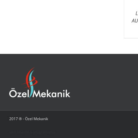
AU
2017 ® - Özel Mekanik
web tasarım & programlama