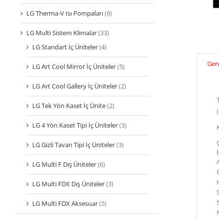
LG Therma-V Isı Pompaları
(9)
LG Multi Sistem Klimalar
(33)
LG Standart İç Üniteler
(4)
Gene
LG Art Cool Mirror İç Üniteler
(5)
LG Art Cool Gallery İç Üniteler
(2)
LG Tek Yön Kaset İç Ünite
(2)
İ
LG 4 Yön Kaset Tipi İç Üniteler
(3)
LG Gizli Tavan Tipi İç Üniteler
(3)
LG Multi F Dış Üniteler
(6)
LG Multi FDX Dış Üniteler
(3)
LG Multi FDX Aksesuar
(5)