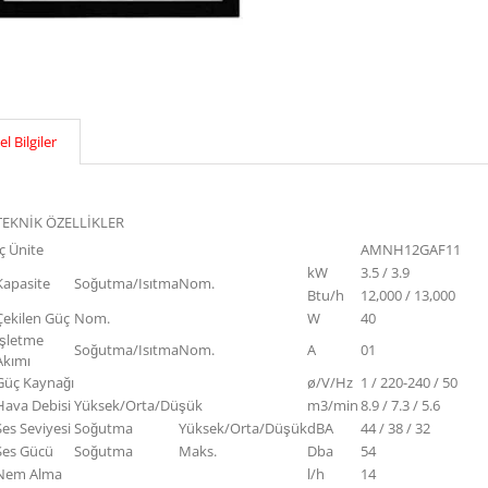
l Bilgiler
TEKNİK ÖZELLİKLER
ç Ünite
AMNH12GAF11
kW
3.5 / 3.9
Kapasite
Soğutma/Isıtma
Nom.
Btu/h
12,000 / 13,000
Çekilen Güç
Nom.
W
40
İşletme
Soğutma/Isıtma
Nom.
A
01
Akımı
Güç Kaynağı
ø/V/Hz
1 / 220-240 / 50
Hava Debisi
Yüksek/Orta/Düşük
m3/min
8.9 / 7.3 / 5.6
Ses Seviyesi
Soğutma
Yüksek/Orta/Düşük
dBA
44 / 38 / 32
Ses Gücü
Soğutma
Maks.
Dba
54
Nem Alma
l/h
14