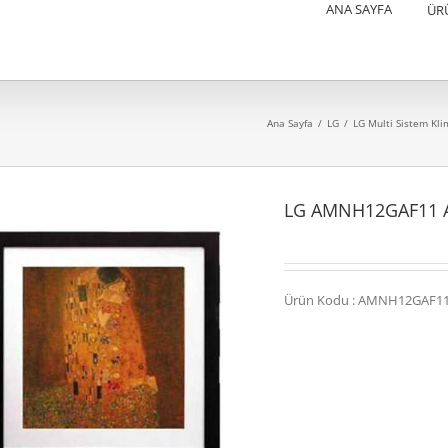
ANA SAYFA
ÜR
Ana Sayfa
/
LG
/
LG Multi Sistem Kli
LG AMNH12GAF11 A
Ürün Kodu : AMNH12GAF1