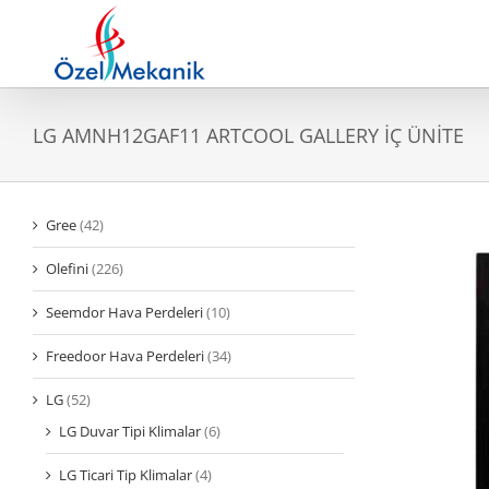
Skip
to
content
LG AMNH12GAF11 ARTCOOL GALLERY İÇ ÜNİTE
Gree
(42)
Olefini
(226)
Seemdor Hava Perdeleri
(10)
Freedoor Hava Perdeleri
(34)
LG
(52)
LG Duvar Tipi Klimalar
(6)
LG Ticari Tip Klimalar
(4)