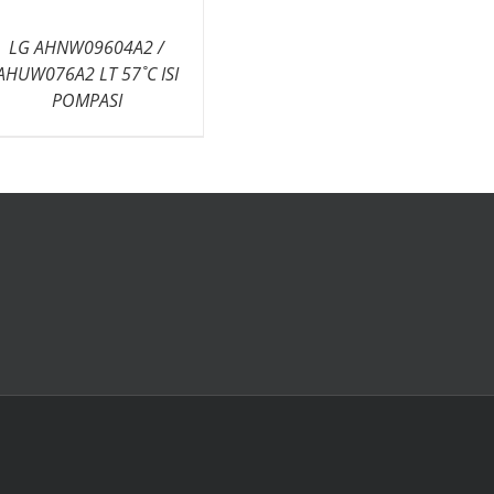
LG AHNW09604A2 /
AHUW076A2 LT 57˚C ISI
POMPASI