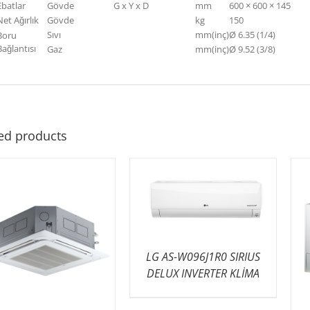
Ebatlar
Gövde
G x Y x D
mm
600 × 600 × 145
Net Ağırlık
Gövde
kg
150
Sıvı
mm(inç)
Ø 6.35 (1/4)
Boru
Bağlantısı
Gaz
mm(inç)
Ø 9.52 (3/8)
ed products
LG AS-W096J1R0 SIRIUS
DELUX INVERTER KLİMA