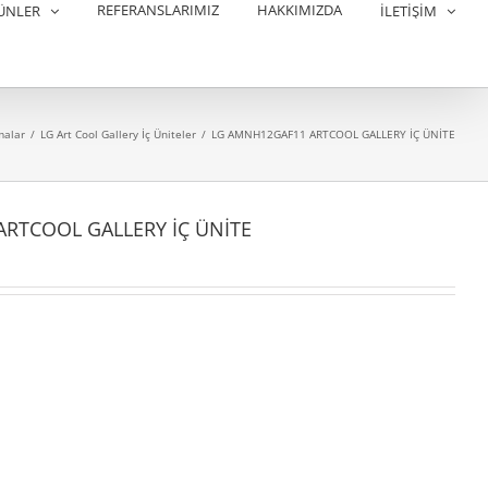
REFERANSLARIMIZ
HAKKIMIZDA
ÜNLER
İLETİŞİM
malar
/
LG Art Cool Gallery İç Üniteler
/
LG AMNH12GAF11 ARTCOOL GALLERY İÇ ÜNİTE
RTCOOL GALLERY İÇ ÜNİTE
1