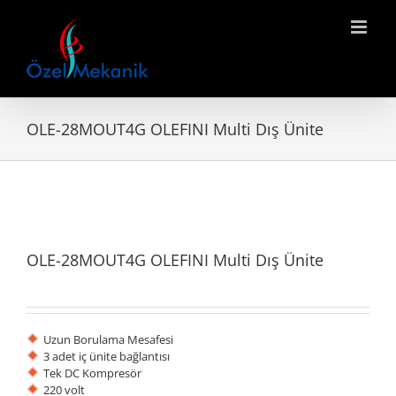
Skip
to
content
OLE-28MOUT4G OLEFINI Multi Dış Ünite
OLE-28MOUT4G OLEFINI Multi Dış Ünite
Uzun Borulama Mesafesi
3 adet iç ünite bağlantısı
Tek DC Kompresör
220 volt