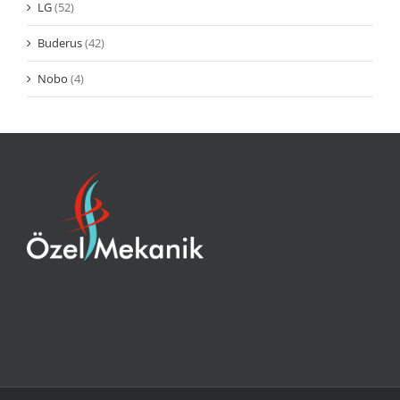
LG
(52)
Buderus
(42)
Nobo
(4)