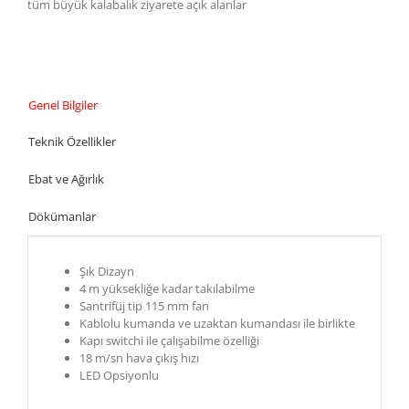
tüm büyük kalabalık ziyarete açık alanlar
Genel Bilgiler
Teknik Özellikler
Ebat ve Ağırlık
Dökümanlar
Şık Dizayn
4 m yüksekliğe kadar takılabilme
Santrifüj tip 115 mm fan
Kablolu kumanda ve uzaktan kumandası ile birlikte
Kapı switchi ile çalışabilme özelliği
18 m/sn hava çıkış hızı
LED Opsiyonlu