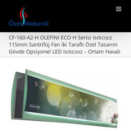
Skip
to
content
CF-160-A2-H OLEFINI ECO H Serisi Isıtıcısız
115mm Santrifüj Fan İki Taraflı Özel Tasarım
Gövde Opsiyonel LED Isıtıcısız – Ortam Havalı