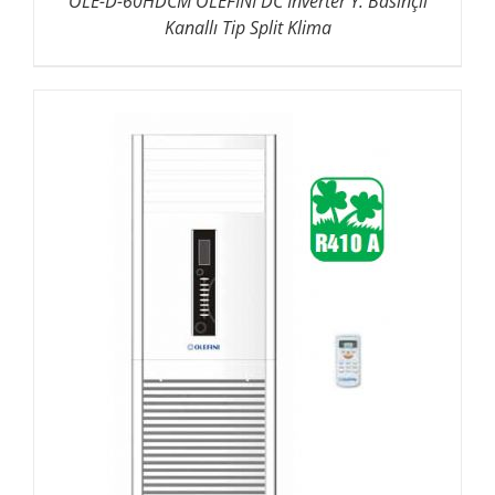
OLE-D-60HDCM OLEFINI DC Inverter Y. Basınçlı
Kanallı Tip Split Klima