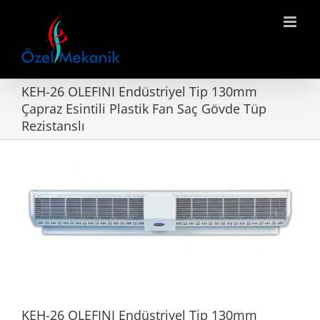
Skip
to
content
KEH-26 OLEFINI Endüstriyel Tip 130mm
Çapraz Esintili Plastik Fan Saç Gövde Tüp
Rezistanslı
KEH-26 OLEFINI Endüstriyel Tip 130mm