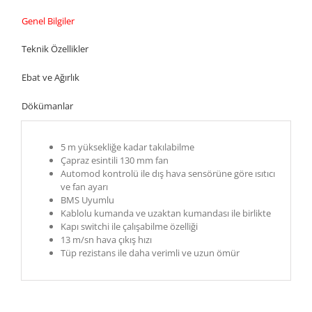
Genel Bilgiler
Teknik Özellikler
Ebat ve Ağırlık
Dökümanlar
5 m yüksekliğe kadar takılabilme
Çapraz esintili 130 mm fan
Automod kontrolü ile dış hava sensörüne göre ısıtıcı
ve fan ayarı
BMS Uyumlu
Kablolu kumanda ve uzaktan kumandası ile birlikte
Kapı switchi ile çalışabilme özelliği
13 m/sn hava çıkış hızı
Tüp rezistans ile daha verimli ve uzun ömür