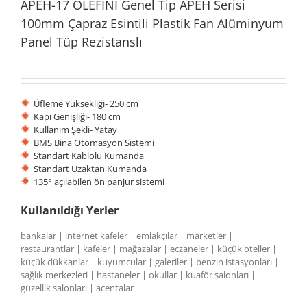
APEH-17 OLEFINI Genel Tip APEH Serisi
100mm Çapraz Esintili Plastik Fan Alüminyum
Panel Tüp Rezistanslı
Üfleme Yüksekliği- 250 cm
Kapı Genişliği- 180 cm
Kullanım Şekli- Yatay
BMS Bina Otomasyon Sistemi
Standart Kablolu Kumanda
Standart Uzaktan Kumanda
135° açılabilen ön panjur sistemi
Kullanıldığı Yerler
bankalar | internet kafeler | emlakçılar | marketler |
restaurantlar | kafeler | mağazalar | eczaneler | küçük oteller |
küçük dükkanlar | kuyumcular | galeriler | benzin istasyonları |
sağlık merkezleri | hastaneler | okullar | kuaför salonları |
güzellik salonları | acentalar