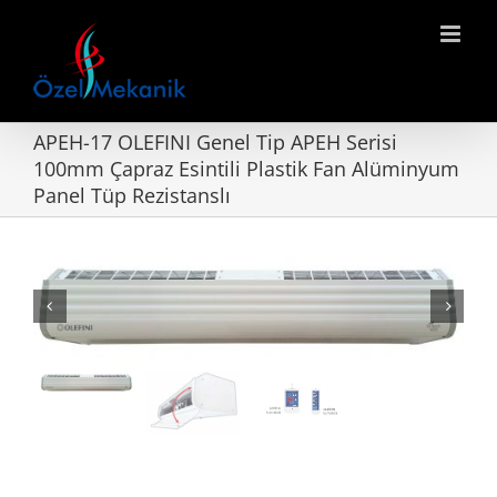
Skip
to
content
APEH-17 OLEFINI Genel Tip APEH Serisi
100mm Çapraz Esintili Plastik Fan Alüminyum
Panel Tüp Rezistanslı

