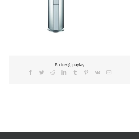
Bu içeriği paylaş
Facebook
Twitter
Reddit
LinkedIn
Tumblr
Pinterest
Vk
E-
posta